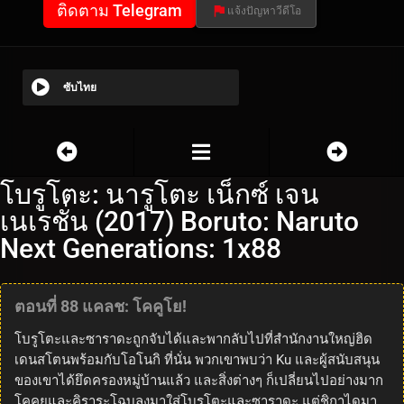
ติดตาม Telegram
แจ้งปัญหาวีดีโอ
ซับไทย
โบรูโตะ: นารูโตะ เน็กซ์ เจน
เนเรชั่น (2017) Boruto: Naruto
Next Generations: 1x88
ตอนที่ 88 แคลช: โคคูโย!
โบรูโตะและซาราดะถูกจับได้และพากลับไปที่สำนักงานใหญ่ฮิด
เดนสโตนพร้อมกับโอโนกิ ที่นั่น พวกเขาพบว่า Ku และผู้สนับสนุน
ของเขาได้ยึดครองหมู่บ้านแล้ว และสิ่งต่างๆ ก็เปลี่ยนไปอย่างมาก
โคคุยูและคิราระโฉบลงมาใส่โบรูโตะและซาราดะ แต่ชิกาไดมา