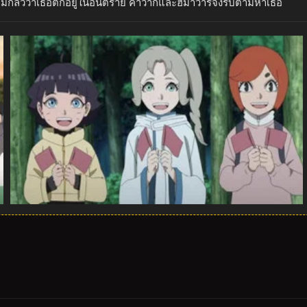
ามกลัวว่าเธอตกอยู่ในอันตราย คาวากิและฮิมาวาริจึงรีบตามหาเธอ