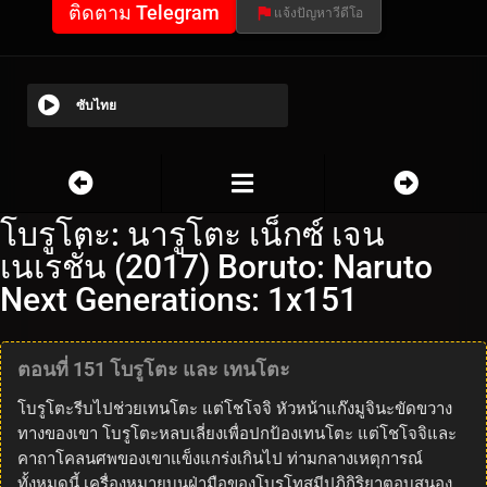
ติดตาม Telegram
แจ้งปัญหาวีดีโอ
ซับไทย
โบรูโตะ: นารูโตะ เน็กซ์ เจน
เนเรชั่น (2017) Boruto: Naruto
Next Generations: 1x151
ตอนที่ 151 โบรูโตะ และ เทนโตะ
โบรูโตะรีบไปช่วยเทนโตะ แต่โชโจจิ หัวหน้าแก๊งมูจินะขัดขวาง
ทางของเขา โบรูโตะหลบเลี่ยงเพื่อปกป้องเทนโตะ แต่โชโจจิและ
คาถาโคลนศพของเขาแข็งแกร่งเกินไป ท่ามกลางเหตุการณ์
ทั้งหมดนี้ เครื่องหมายบนฝ่ามือของโบรูโทสมีปฏิกิริยาตอบสนอง