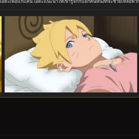
ดะเพื่อแก้แค้น เอดะแนะนำให้เขารู้จักกับอีกคนหนึ่งที่จะช่วยเหลือพว