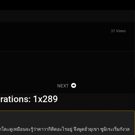
37 Views
NEXT
erations: 1x289
เหมือนจะรู้ว่าคาวากิคิดอะไรอยู่ จึงพูดยั่วยุเขา ซูมิเระเริ่มกังวล